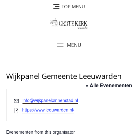
Ga
TOP MENU
naar
de
inhoud
MENU
Wijkpanel Gemeente Leeuwarden
« Alle Evenementen
E
info@wijkpanelbinnenstad.nl
-
W
https://www.leeuwarden.nl/
m
e
a
b
i
s
Evenementen from this organisator
l
i