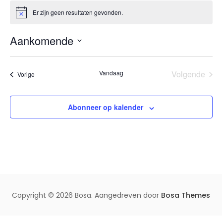
t
Er zijn geen resultaten gevonden.
B
e
e
r
Aankomende
i
c
S
h
t
e
Vandaag
Volgende
Evenementen
Vorige
l
Eveneme
e
c
Abonneer op kalender
t
e
e
r
e
e
n
Copyright © 2026 Bosa. Aangedreven door
Bosa Themes
d
a
t