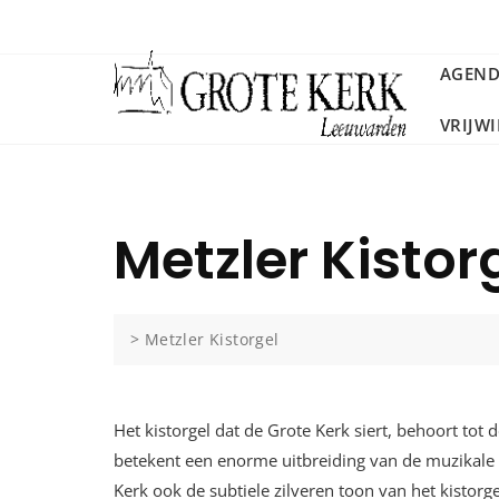
Ga
naar
de
AGEN
inhoud
VRIJW
Metzler Kistor
>
Metzler Kistorgel
Het kistorgel dat de Grote Kerk siert, behoort tot
betekent een enorme uitbreiding van de muzikale 
Kerk ook de subtiele zilveren toon van het kistorg