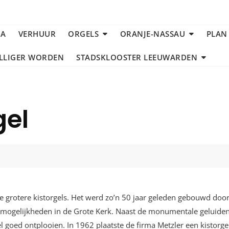
DA
VERHUUR
ORGELS
ORANJE-NASSAU
PLAN
ILLIGER WORDEN
STADSKLOOSTER LEEUWARDEN
gel
 de grotere kistorgels. Het werd zo’n 50 jaar geleden gebouwd do
mogelijkheden in de Grote Kerk. Naast de monumentale geluiden v
el goed ontplooien. In 1962 plaatste de firma Metzler een kistorge