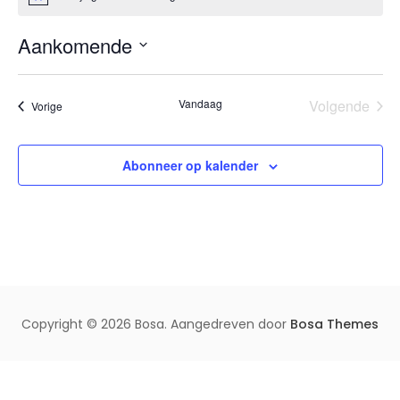
e
e
r
Aankomende
i
c
S
h
t
e
Vandaag
Volgende
Evenementen
Vorige
l
Eveneme
e
c
Abonneer op kalender
t
e
e
r
e
e
n
Copyright © 2026 Bosa. Aangedreven door
Bosa Themes
d
a
t
u