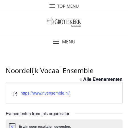
Ga
TOP MENU
naar
de
inhoud
MENU
Noordelijk Vocaal Ensemble
« Alle Evenementen
W
https://www.nvensemble.nl/
e
b
s
Evenementen from this organisator
i
t
Er zijn geen resultaten gevonden.
B