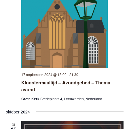
c
t
e
e
r
e
e
n
d
a
t
17 september, 2024 @ 18:00
-
21:30
u
Kloostermaaltijd – Avondgebed – Thema
m
avond
.
Grote Kerk
Bredeplaats 4, Leeuwarden, Nederland
oktober 2024
DI