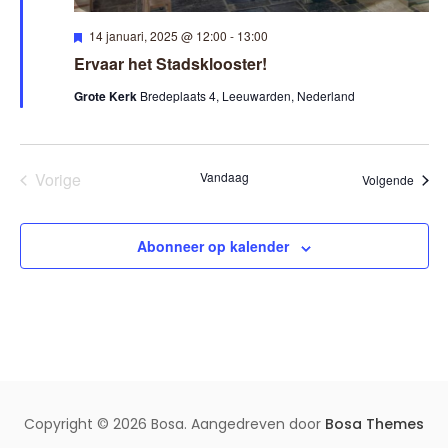
U
14 januari, 2025 @ 12:00
-
13:00
i
Ervaar het Stadsklooster!
t
g
Grote Kerk
Bredeplaats 4, Leeuwarden, Nederland
e
l
i
c
h
Vorige
Vandaag
t
Evene
Volgende
Evenementen
Abonneer op kalender
Copyright © 2026 Bosa. Aangedreven door
Bosa Themes