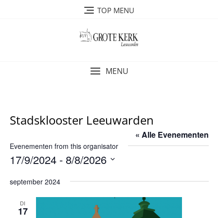
Ga
TOP MENU
naar
de
inhoud
MENU
Stadsklooster Leeuwarden
« Alle Evenementen
Evenementen from this organisator
17/9/2024
 - 
8/8/2026
S
september 2024
e
l
DI
e
17