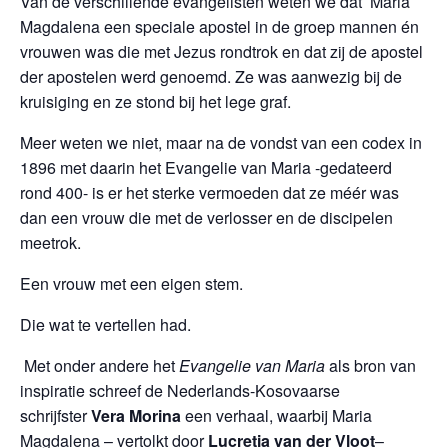
Van de verschillende evangelisten weten we dat Maria
Magdalena een speciale apostel in de groep mannen én
vrouwen was die met Jezus rondtrok en dat zij de apostel
der apostelen werd genoemd. Ze was aanwezig bij de
kruisiging en ze stond bij het lege graf.
Meer weten we niet, maar na de vondst van een codex in
1896 met daarin het Evangelie van Maria -gedateerd
rond 400- is er het sterke vermoeden dat ze méér was
dan een vrouw die met de verlosser en de discipelen
meetrok.
Een vrouw met een eigen stem.
Die wat te vertellen had.
Met onder andere het
Evangelie van Maria
als bron van
inspiratie schreef de Nederlands-Kosovaarse
schrijfster
Vera Morina
een verhaal, waarbij Maria
Magdalena – vertolkt door
Lucretia van der Vloot
–