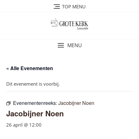
Ga
TOP MENU
naar
de
inhoud
MENU
« Alle Evenementen
Dit evenement is voorbij.
Evenementenreeks:
Jacobijner Noen
Jacobijner Noen
26 april @ 12:00