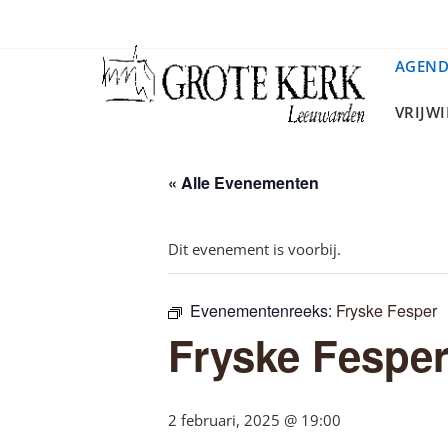
Ga
naar
de
AGEN
inhoud
VRIJW
« Alle Evenementen
Dit evenement is voorbij.
Evenementenreeks:
Fryske Fesper
Fryske Fespe
2 februari, 2025 @ 19:00