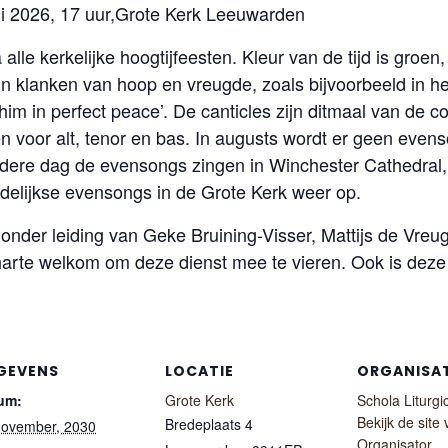
li 2026, 17 uur,Grote Kerk Leeuwarden
 alle kerkelijke hoogtijfeesten. Kleur van de tijd is groen
 in klanken van hoop en vreugde, zoals bijvoorbeeld in
im in perfect peace’. De canticles zijn ditmaal van de co
gen voor alt, tenor en bas. In augusts wordt er geen ev
edere dag de evensongs zingen in Winchester Cathedral,
elijkse evensongs in de Grote Kerk weer op.
onder leiding van Geke Bruining-Visser, Mattijs de Vreug
harte welkom om deze dienst mee te vieren. Ook is deze v
GEVENS
LOCATIE
ORGANISA
um:
Grote Kerk
Schola Liturgi
Bekijk de site
Bredeplaats 4
november, 2030
Organisator