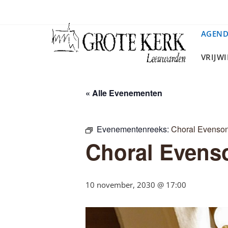
Ga
naar
de
AGEN
inhoud
VRIJW
« Alle Evenementen
Evenementenreeks:
Choral Evenso
Choral Evens
10 november, 2030 @ 17:00