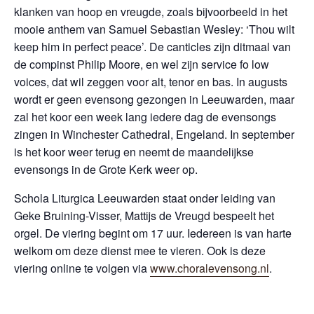
klanken van hoop en vreugde, zoals bijvoorbeeld in het
mooie anthem van Samuel Sebastian Wesley: ‘Thou wilt
keep him in perfect peace’. De canticles zijn ditmaal van
de compinst Philip Moore, en wel zijn service fo low
voices, dat wil zeggen voor alt, tenor en bas. In augusts
wordt er geen evensong gezongen in Leeuwarden, maar
zal het koor een week lang iedere dag de evensongs
zingen in Winchester Cathedral, Engeland. In september
is het koor weer terug en neemt de maandelijkse
evensongs in de Grote Kerk weer op.
Schola Liturgica Leeuwarden staat onder leiding van
Geke Bruining-Visser, Mattijs de Vreugd bespeelt het
orgel. De viering begint om 17 uur. Iedereen is van harte
welkom om deze dienst mee te vieren. Ook is deze
viering online te volgen via
www.choralevensong.nl
.