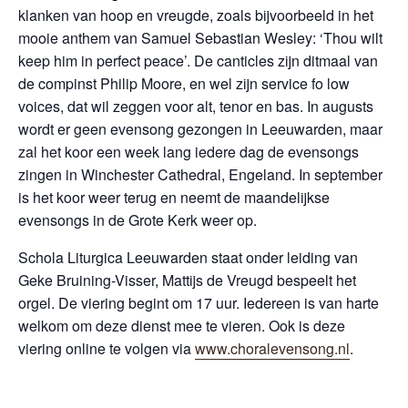
klanken van hoop en vreugde, zoals bijvoorbeeld in het
mooie anthem van Samuel Sebastian Wesley: ‘Thou wilt
keep him in perfect peace’. De canticles zijn ditmaal van
de compinst Philip Moore, en wel zijn service fo low
voices, dat wil zeggen voor alt, tenor en bas. In augusts
wordt er geen evensong gezongen in Leeuwarden, maar
zal het koor een week lang iedere dag de evensongs
zingen in Winchester Cathedral, Engeland. In september
is het koor weer terug en neemt de maandelijkse
evensongs in de Grote Kerk weer op.
Schola Liturgica Leeuwarden staat onder leiding van
Geke Bruining-Visser, Mattijs de Vreugd bespeelt het
orgel. De viering begint om 17 uur. Iedereen is van harte
welkom om deze dienst mee te vieren. Ook is deze
viering online te volgen via
www.choralevensong.nl
.