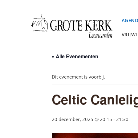
Ga
naar
de
AGEN
inhoud
VRIJW
« Alle Evenementen
Dit evenement is voorbij.
Celtic Canlel
20 december, 2025 @ 20:15
-
21:30