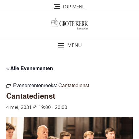
Ga
TOP MENU
naar
de
inhoud
MENU
« Alle Evenementen
Evenementenreeks:
Cantatedienst
Cantatedienst
4 mei, 2031 @ 19:00
-
20:00