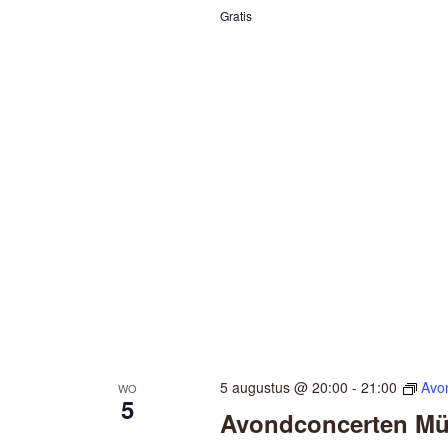
Gratis
t
u
m
.
5 augustus @ 20:00
-
21:00
Avo
WO
5
Avondconcerten Mül