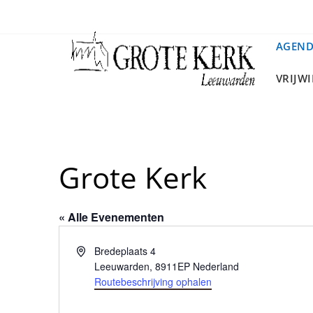
Ga
naar
de
AGEN
inhoud
VRIJW
Grote Kerk
« Alle Evenementen
A
Bredeplaats 4
d
Leeuwarden
,
8911EP
Nederland
r
Routebeschrijving ophalen
e
s