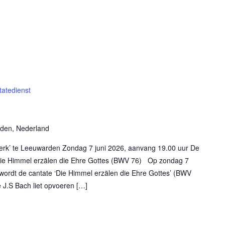
tatedienst
rden, Nederland
rkerk’ te Leeuwarden Zondag 7 juni 2026, aanvang 19.00 uur De
e Himmel erzälen die Ehre Gottes (BWV 76) Op zondag 7
s, wordt de cantate ‘Die Himmel erzälen die Ehre Gottes’ (BWV
e J.S Bach liet opvoeren […]