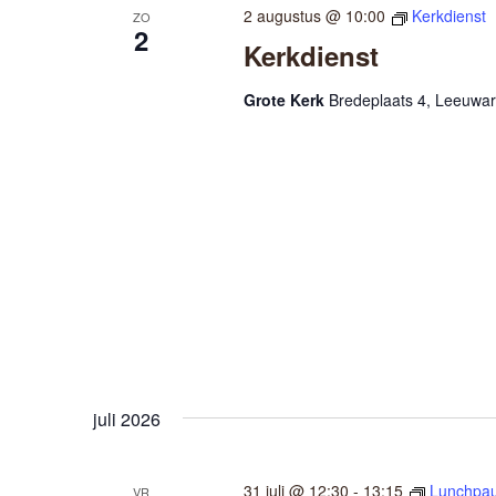
2 augustus @ 10:00
Kerkdienst
ZO
2
Kerkdienst
Grote Kerk
Bredeplaats 4, Leeuwa
juli 2026
31 juli @ 12:30
-
13:15
Lunchpau
VR