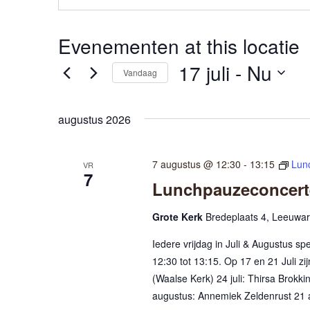
Evenementen at this locatie
17 juli
 - 
Nu
Vandaag
S
e
augustus 2026
l
e
c
7 augustus @ 12:30
-
13:15
Lun
VR
7
t
Lunchpauzeconcerte
e
e
Grote Kerk
Bredeplaats 4, Leeuwa
r
Iedere vrijdag in Juli & Augustus s
e
e
12:30 tot 13:15. Op 17 en 21 Juli zi
n
(Waalse Kerk) 24 juli: Thirsa Brokki
d
augustus: Annemiek Zeldenrust 21 
a