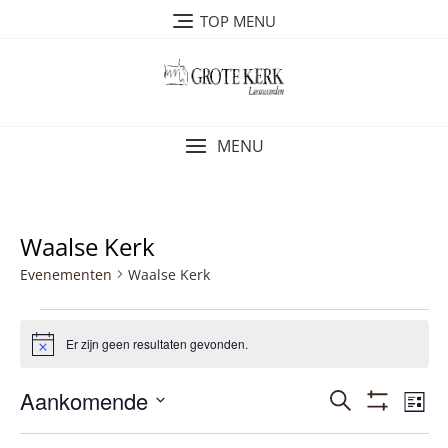
Ga
TOP MENU
naar
de
inhoud
MENU
Waalse Kerk
Evenementen
Waalse Kerk
Evenementen
Er zijn geen resultaten gevonden.
B
e
r
E
Aankomende
E
Z
i
L
c
T
v
o
v
S
i
h
O
e
e
t